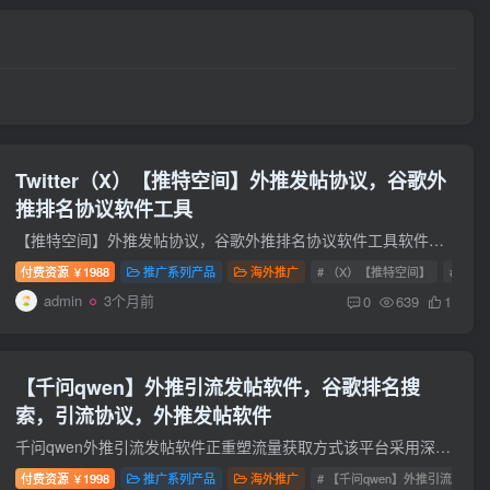
Twitter（X）【推特空间】外推发帖协议，谷歌外
推排名协议软件工具
【推特空间】外推发帖协议，谷歌外推排名协议软件工具软件功能：支持多线程支持代理支持自定义内容插入变量介绍：软件支持【tok】登录，支持【CK】登录，当前账号发送不限制条数，发送设置延迟1...
付费资源
1988
推广系列产品
海外推广
# （X）【推特空间】
# Twitte
￥
admin
3个月前
0
639
1
【千问qwen】外推引流发帖软件，谷歌排名搜
索，引流协议，外推发帖软件
千问qwen外推引流发帖软件正重塑流量获取方式该平台采用深度学习算法分析目标受众行为模式，自动生成高转化率内容并精准投放至2000+社交媒体渠道。其核心优势在于智能化的内容分发网络（CDN）架...
付费资源
1998
推广系列产品
海外推广
# 【千问qwen】外推引流发帖软
￥