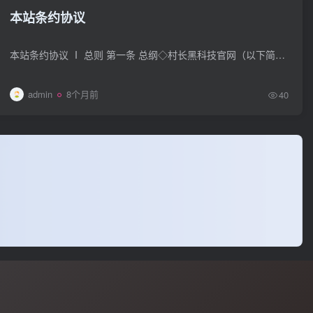
本站条约协议
本站条约协议 Ⅰ 总则 第一条 总纲◇村长黑科技官网（以下简称村长）是专业的中文编程交流平台。◇本规定在本网站具有最高效力，版区具体规定不得与本规则相抵触, 否则视为无效第二条...
admin
8个月前
40