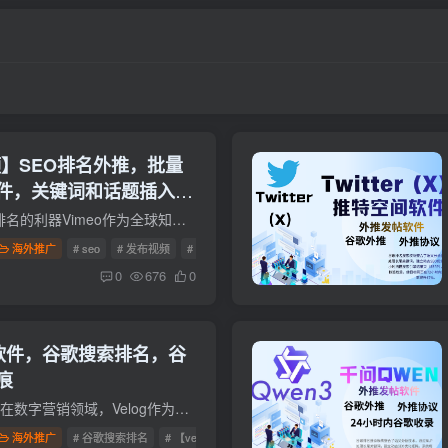
频】SEO排名外推，批量
件，关键词和话题插入自
排名【Vimeo发视频软
Vimeo视频推广软件：提升SEO排名的利器Vimeo作为全球知名视频平台，其SEO价值常被低估。专业Vimeo发帖软件能实现自动化视频推广，通过协议级操作突破平台限制。这类工具支持批量上传功能，单日...
海外推广
# seo
# 发布视频
# 批量发帖
0
676
0
帖软件，谷歌搜索排名，谷
痕
Velog：颠覆传统的外推引流技术在数字营销领域，Velog作为一款创新的外推引流发帖软件，正在重新定义谷歌搜索排名优化的游戏规则。该软件采用先进的AI算法，能够自动分析目标关键词的搜索趋势和...
海外推广
# 谷歌搜索排名
# 【velog】外推引流发帖软件
# 谷歌发帖留痕