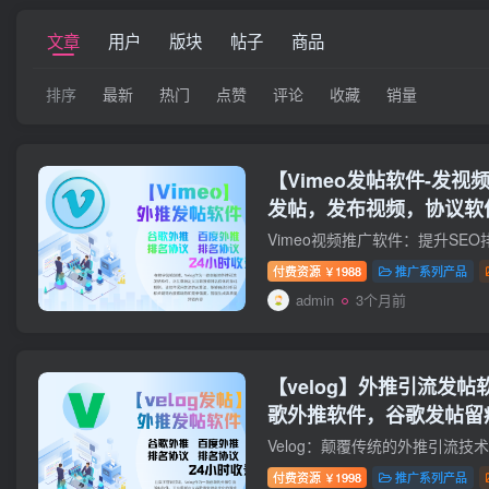
文章
用户
版块
帖子
商品
排序
最新
热门
点赞
评论
收藏
销量
【Vimeo发帖软件-发视
发帖，发布视频，协议软
动发帖的推广软件谷歌谷歌
件】
付费资源
1988
推广系列产品
￥
admin
3个月前
【velog】外推引流发
歌外推软件，谷歌发帖留
付费资源
1998
推广系列产品
￥