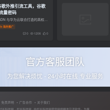
，谷歌外推引流工具，谷歌
流量密码
GitCode 外推发帖软件，依托 CSDN 与华为云联合打造的高权重开源平台，成为谷歌外推引流核心工具！平台支持技术博客、项目文档等多形式内容一键发布，内置 SEO 优化配置，助力内容快速被谷歌收...
海外推广
0
1206
0
官方客服团队
为您解决烦忧 - 24小时在线 专业服务
免责声明
广告合作
关于我们
村长科技网 ·
村长科技网
· 由
村长科技网
提供网络精准引流软件，为客