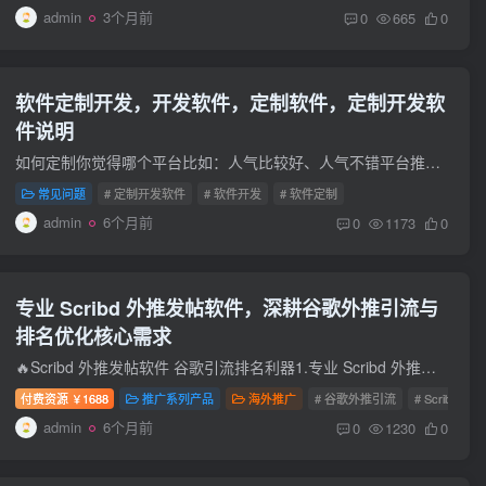
admin
3个月前
0
665
0
软件定制开发，开发软件，定制软件，定制开发软
件说明
如何定制你觉得哪个平台比如：人气比较好、人气不错平台推荐、值得定制，可以联系我们、免费定制、并且提供给你使用定制需求提供平台：比如某个网站，或APP，提供目标网址、或下载APP地址提供方...
常见问题
# 定制开发软件
# 软件开发
# 软件定制
admin
6个月前
0
1173
0
专业 Scribd 外推发帖软件，深耕谷歌外推引流与
排名优化核心需求
🔥Scribd 外推发帖软件 谷歌引流排名利器1.专业 Scribd 外推发帖软件，深耕谷歌外推引流与排名优化核心需求！一键发布优质内容至 Scribd 高权重平台，快速抓取谷歌搜索引擎流量，助力关键词抢占...
付费资源
1688
推广系列产品
海外推广
# 谷歌外推引流
# Scribd 外推
￥
admin
6个月前
0
1230
0