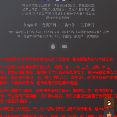
村长科技是专业提供：项目资源的服务，村长出优质,
如网上项目,引流软件,引流脚本,引流推广,邮件软件,推
广软件,程序开发等项目就选村长科技平台参与或发布
项目定制各种软件
友链申请
免责声明
广告合作
关于我们
2019年创办村长科技网 ·
村长科技网
· 由
村长科技网
提供网络精准引流软
件，为客户解决引流烦恼，24小时在线，强力推出优质服务.
1.本站所有研究素材及信息均来源于互联网，相关版权争议与本站无关。
2.本站发布的软件破解分析文章、视频、补丁、zc 工具、提取 CK 工
具、软件及注册信息，仅限用于学习和研究软件安全，旨在完善软件安全
漏洞、提升安全意识。 您下载上述内容后，须在 24 小时内从设备中彻底
删除，不得私自传播、销售或用于其他非法用途。
3.严格遵守平台规则、网络安全法规及搜索引擎规则，禁止违法违规操
作、干扰网络正常功能、技术操纵排名；邮件批量发送需基于合规邮件列
表（含退订功能）。
4.若违反上述规定，产生的一切法律责任由用户自行承担，与本站无关。
5.如发现侵权或非法使用行为，请将《意见反馈》或《截图 + 指定页面备