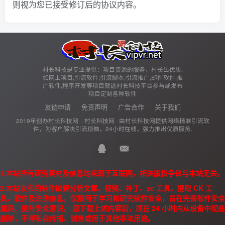
则视为您已接受修订后的协议内容。
村长科技是专业提供：项目资源的服务，村长出优质,
如网上项目,引流软件,引流脚本,引流推广,邮件软件,推
广软件,程序开发等项目就选村长科技平台参与或发布
项目定制各种软件
友链申请
免责声明
广告合作
关于我们
2019年创办村长科技网 ·
村长科技网
· 由
村长科技网
提供网络精准引流软
件，为客户解决引流烦恼，24小时在线，强力推出优质服务.
1.本站所有研究素材及信息均来源于互联网，相关版权争议与本站无关。
2.本站发布的软件破解分析文章、视频、补丁、zc 工具、提取 CK 工
具、软件及注册信息，仅限用于学习和研究软件安全，旨在完善软件安全
漏洞、提升安全意识。 您下载上述内容后，须在 24 小时内从设备中彻底
删除，不得私自传播、销售或用于其他非法用途。