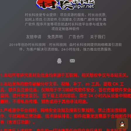
村长科技是专业提供：项目资源的服务，村长出优质,
如网上项目,引流软件,引流脚本,引流推广,邮件软件,推
广软件,程序开发等项目就选村长科技平台参与或发布
项目定制各种软件
友链申请
免责声明
广告合作
关于我们
2019年创办村长科技网 ·
村长科技网
· 由
村长科技网
提供网络精准引流软
件，为客户解决引流烦恼，24小时在线，强力推出优质服务.
1.本站所有研究素材及信息均来源于互联网，相关版权争议与本站无关。
2.本站发布的软件破解分析文章、视频、补丁、zc 工具、提取 CK 工
具、软件及注册信息，仅限用于学习和研究软件安全，旨在完善软件安全
漏洞、提升安全意识。 您下载上述内容后，须在 24 小时内从设备中彻底
删除，不得私自传播、销售或用于其他非法用途。
3.严格遵守平台规则、网络安全法规及搜索引擎规则，禁止违法违规操
作、干扰网络正常功能、技术操纵排名；邮件批量发送需基于合规邮件列
表（含退订功能）。
4.若违反上述规定，产生的一切法律责任由用户自行承担，与本站无关。