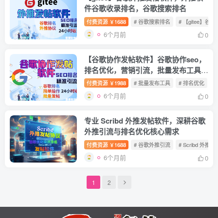
件谷歌收录排名，谷歌搜索排名
付费资源
1688
# 谷歌搜索排名
# 【gitee】
￥
6个月前
0
【谷歌协作发帖软件】谷歌协作seo，
排名优化，营销引流，批量发布工具，
搜索引擎排名优化
付费资源
1988
# 批量发布工具
# 排名优化
#
￥
6个月前
0
专业 Scribd 外推发帖软件，深耕谷歌
外推引流与排名优化核心需求
付费资源
1688
# 谷歌外推引流
# Scribd 外推
￥
6个月前
0
1
2