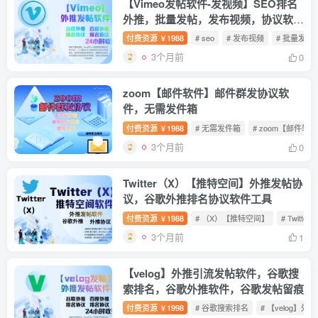
【Vimeo发帖软件-发视频】SEO排名
外推，批量发帖，发布视频，协议软
件，关键词和话题插入自动发帖的推广
付费资源
1988
# seo
# 发布视频
# 批量发帖
￥
软件谷歌谷歌排名【Vimeo发视频软
3个月前
0
件】
zoom【邮件软件】邮件群发协议软
件，无需发件箱
付费资源
1988
# 无需发件箱
# zoom【邮件软
￥
3个月前
0
Twitter（X）【推特空间】外推发帖协
议，谷歌外推排名协议软件工具
付费资源
1988
# （X）【推特空间】
# Twitter
￥
3个月前
1
【velog】外推引流发帖软件，谷歌搜
索排名，谷歌外推软件，谷歌发帖留痕
付费资源
1998
# 谷歌搜索排名
# 【velog】
￥