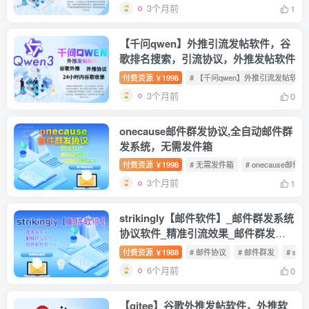
3个月前
1
【千问qwen】外推引流发帖软件，谷
歌排名搜索，引流协议，外推发帖软件
付费资源
1998
# 【千问qwen】外推引流发帖软件
￥
3个月前
0
onecause邮件群发协议,全自动邮件群
发系统，无需发件箱
付费资源
1998
# 无需发件箱
# onecause邮
￥
3个月前
1
strikingly【邮件软件】_邮件群发系统
协议软件_精准引流效果_邮件群发软
件邮件协议
付费资源
1988
# 邮件协议
# 邮件群发
# strik
￥
6个月前
0
【gitee】谷歌外推发帖软件，外推软