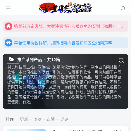
购买前咨询客服，大家注意辨别盗版以免购买到（盗版）非本站购买的软件,本站概不负责!
全网更新：新项目，新势力，共同发展
购买前咨询客服，大家注意辨别盗版以免购买到（盗版）非本站购买的软件,本站概不负责!
平台使用协议详解：规范指南内容发布与安全指南声明
全网更新：新项目，新势力，共同发展
平台使用协议详解：规范指南内容发布与安全指南声明
平台使用协议详解：规范指南内容发布与安全指南声明
推广系列产品
共12篇
村长科技网上推广宣传推广流量协议定制软件是一款专业的网站推广
软件，本公司推出的促销、引流、广告等系列软件，可协助阁下在网
络推广营销的范畴内，迅速提升及促销阁下的商品。我们为各种平台
提供宣传、引流、协议等软件，帮助你获得更好的宣传结果。不管你
是刚开始做网站的新手，或是有一定经验的行家，我们都可以根据你
的需要，为你量身定做最合适的网站推广计划。选择村长科技网产
品，及网络宣传推广、营销、引流、协议等软件平台让你的网站宣传
更便捷、有效。
排序
更新
浏览
点赞
评论