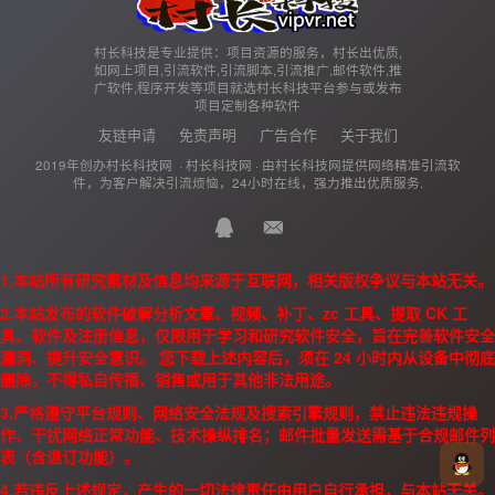
村长科技是专业提供：项目资源的服务，村长出优质,
如网上项目,引流软件,引流脚本,引流推广,邮件软件,推
广软件,程序开发等项目就选村长科技平台参与或发布
项目定制各种软件
友链申请
免责声明
广告合作
关于我们
2019年创办村长科技网 ·
村长科技网
· 由
村长科技网
提供网络精准引流软
件，为客户解决引流烦恼，24小时在线，强力推出优质服务.
1.本站所有研究素材及信息均来源于互联网，相关版权争议与本站无关。
2.本站发布的软件破解分析文章、视频、补丁、zc 工具、提取 CK 工
具、软件及注册信息，仅限用于学习和研究软件安全，旨在完善软件安全
漏洞、提升安全意识。 您下载上述内容后，须在 24 小时内从设备中彻底
删除，不得私自传播、销售或用于其他非法用途。
3.严格遵守平台规则、网络安全法规及搜索引擎规则，禁止违法违规操
作、干扰网络正常功能、技术操纵排名；邮件批量发送需基于合规邮件列
表（含退订功能）。
4.若违反上述规定，产生的一切法律责任由用户自行承担，与本站无关。