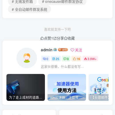
# 无需发件箱
# onecause邮件群发协议
# 全自动邮件群发系统
喜欢就支持一下吧
点赞
1
分享
收藏
admin
关注
0
25
0
16
3.9W+
这家伙很懒，什么都没有写...
为了走上成材的道路，钢铁决不惋惜璀璨的钢花被遗弃
vpn加速器，下载推荐和配置固定代理ip