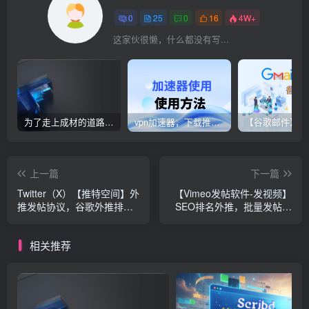
0
25
0
16
4W+
这家伙很懒，什么都没有写...
为了走上成材的道路，钢铁决不惋惜璀璨的钢花被遗弃
vpn加速器，下载推荐和配置固定代理ip
上一篇
下一篇
Twitter（X）【推特空间】外
【Vimeo发帖软件-发视频】
推发帖协议，谷歌外推排名
SEO排名外推，批量发帖，
协议软件工具
发布视频，协议软件，关键
词和话题插入自动发帖的推
相关推荐
广软件谷歌谷歌排名
【Vimeo发视频软件】