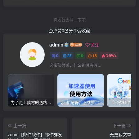
喜欢就支持一下吧
点赞
0
分享
收藏
admin
关注
0
25
0
16
3.9W+
这家伙很懒，什么都没有写...
为了走上成材的道路，钢铁决不惋惜璀璨的钢花被遗弃
vpn加速器，下载推荐和配置固定代理ip
上一篇
下一篇
zoom【邮件软件】邮件群发
无更多文章