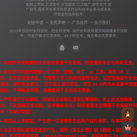
如网上项目,引流软件,引流脚本,引流推广,邮件软件,推
广软件,程序开发等项目就选村长科技平台参与或发布
项目定制各种软件
友链申请
免责声明
广告合作
关于我们
2019年创办村长科技网 ·
村长科技网
· 由
村长科技网
提供网络精准引流软
件，为客户解决引流烦恼，24小时在线，强力推出优质服务.
1.本站所有研究素材及信息均来源于互联网，相关版权争议与本站无关。
2.本站发布的软件破解分析文章、视频、补丁、zc 工具、提取 CK 工
具、软件及注册信息，仅限用于学习和研究软件安全，旨在完善软件安全
漏洞、提升安全意识。 您下载上述内容后，须在 24 小时内从设备中彻底
删除，不得私自传播、销售或用于其他非法用途。
3.严格遵守平台规则、网络安全法规及搜索引擎规则，禁止违法违规操
作、干扰网络正常功能、技术操纵排名；邮件批量发送需基于合规邮件列
表（含退订功能）。
4.若违反上述规定，产生的一切法律责任由用户自行承担，与本站无关。
5.如发现侵权或非法使用行为，请将《意见反馈》或《截图 + 指定页面备
注》发送至举报邮箱：cxphj8@foxmail.com，本站收到后 24 小时内处