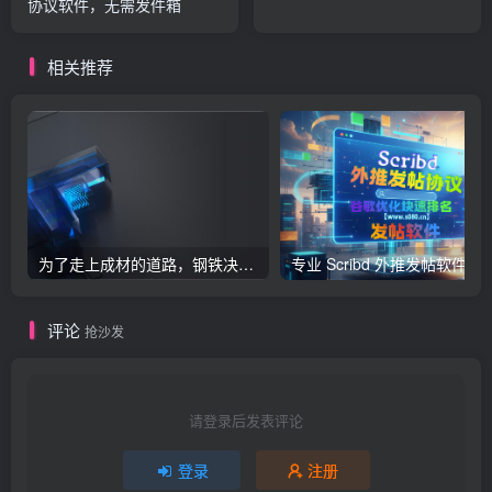
协议软件，无需发件箱
相关推荐
为了走上成材的道路，钢铁决不惋惜璀璨的钢花被遗弃
专业 Scribd 外推发帖软件，深耕谷歌
评论
抢沙发
请登录后发表评论
登录
注册