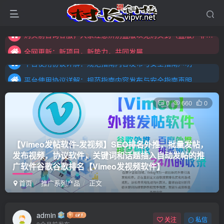
全网更新：新项目，新势力，共同发展
购买前咨询客服，大家注意辨别盗版以免购买到（盗版）非本站购买的软件,本站概不负责!
平台使用协议详解：规范指南内容发布与安全指南声明
全网更新：新项目，新势力，共同发展
平台使用协议详解：规范指南内容发布与安全指南声明
平台使用协议详解：规范指南内容发布与安全指南声明
0
660
0
【Vimeo发帖软件-发视频】SEO排名外推，批量发帖，
发布视频，协议软件，关键词和话题插入自动发帖的推
广软件谷歌谷歌排名【Vimeo发视频软件】
首页
推广系列产品
正文
admin
关注
私信