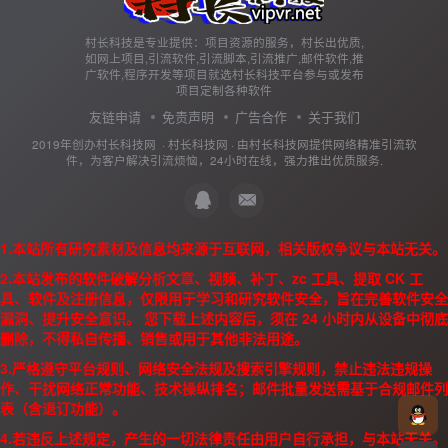
村长科技是专业提供：项目资源的服务，村长出优质,
如网上项目,引流软件,引流脚本,引流推广,邮件软件,推
广软件,程序开发等项目就选村长科技平台参与或发布
项目定制各种软件
友链申请
免责声明
广告合作
关于我们
2019年创办村长科技网 ·
村长科技网
· 由
村长科技网
提供网络精准引流软
件，为客户解决引流烦恼，24小时在线，强力推出优质服务.
1.本站所有研究素材及信息均来源于互联网，相关版权争议与本站无关。
2.本站发布的软件破解分析文章、视频、补丁、zc 工具、提取 CK 工
具、软件及注册信息，仅限用于学习和研究软件安全，旨在完善软件安全
漏洞、提升安全意识。 您下载上述内容后，须在 24 小时内从设备中彻底
删除，不得私自传播、销售或用于其他非法用途。
3.严格遵守平台规则、网络安全法规及搜索引擎规则，禁止违法违规操
作、干扰网络正常功能、技术操纵排名；邮件批量发送需基于合规邮件列
表（含退订功能）。
4.若违反上述规定，产生的一切法律责任由用户自行承担，与本站无关。