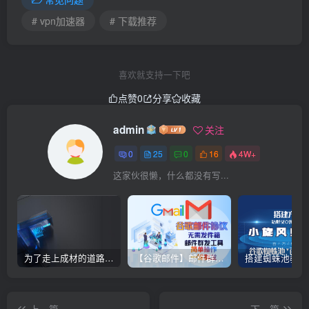
# vpn加速器
# 下载推荐
喜欢就支持一下吧
点赞
0
分享
收藏
admin
关注
0
25
0
16
4W+
这家伙很懒，什么都没有写...
为了走上成材的道路，钢铁决不惋惜璀璨的钢花被遗弃
【谷歌邮件】邮件群发协议软件,日发十万稳定收件不垃圾箱，已稳定收件4年之久【谷歌邮件协议
上一篇
下一篇