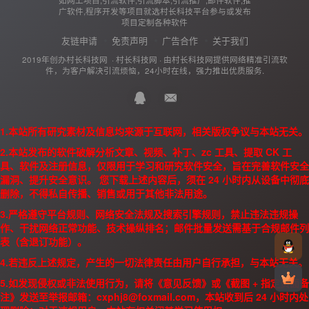
广软件,程序开发等项目就选村长科技平台参与或发布
项目定制各种软件
友链申请
免责声明
广告合作
关于我们
2019年创办村长科技网 ·
村长科技网
· 由
村长科技网
提供网络精准引流软
件，为客户解决引流烦恼，24小时在线，强力推出优质服务.
1.本站所有研究素材及信息均来源于互联网，相关版权争议与本站无关。
2.本站发布的软件破解分析文章、视频、补丁、zc 工具、提取 CK 工
具、软件及注册信息，仅限用于学习和研究软件安全，旨在完善软件安全
漏洞、提升安全意识。 您下载上述内容后，须在 24 小时内从设备中彻底
删除，不得私自传播、销售或用于其他非法用途。
3.严格遵守平台规则、网络安全法规及搜索引擎规则，禁止违法违规操
作、干扰网络正常功能、技术操纵排名；邮件批量发送需基于合规邮件列
表（含退订功能）。
4.若违反上述规定，产生的一切法律责任由用户自行承担，与本站无关。
5.如发现侵权或非法使用行为，请将《意见反馈》或《截图 + 指定页面备
注》发送至举报邮箱：cxphj8@foxmail.com，本站收到后 24 小时内处