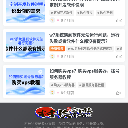
定制开发软件说明
# 定制开发软件
# 软件开发
# 软件定制
6个月前
0
w7系统遇到软件无法运行问题，运行
失败或者软件什么都没有提示？
免费资源
# w7系统遇到软件无法运行问题
# 运
6个月前
0
如何购买vps？购买vps服务器，拨号
服务器教程
# 购买vps服务器
# 拨号服务器教程
6个月前
0
村长科技是专业提供：项目资源的服务，村长出优质,
如网上项目,引流软件,引流脚本,引流推广,邮件软件,推