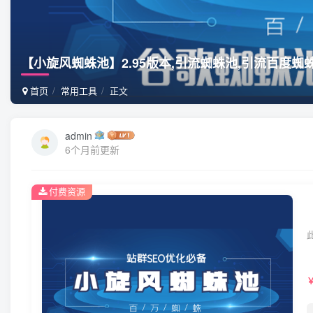
【小旋风蜘蛛池】2.95版本,引流蜘蛛池,引流百度蜘
首页
常用工具
正文
admin
6个月前更新
付费资源