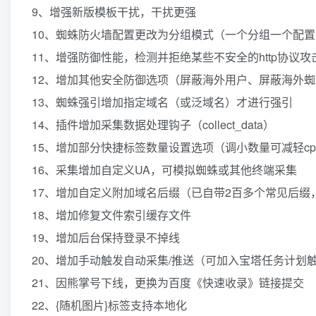
9、增强新版模板干扰，干扰更强
10、蜘蛛防火墙配置更改为分组模式（一个分组一个配置
11、增强防御性能，检测并拒绝某些不安全的http协议攻
12、增加其他安全防御选项（屏蔽海外用户、屏蔽海外蜘
13、蜘蛛强引增加指定域名（或泛域名）才进行强引
14、插件增加采集数据处理钩子（collect_data）
15、增加部分快捷标签数量设置选项（调小数量可减轻cp
16、采集增加自定义UA，可模拟蜘蛛或其他终端采集
17、增加自定义附加域名后缀（已自带2百多个常见后缀
18、增加修复文件索引缓存文件
19、增加后台保持登录不掉线
20、增加手动触发自动采集/推送（可加入宝塔任务计划
21、因熊掌号下线，更换为百度《快速收录》链接提交
22、{随机图片}标签支持本地化