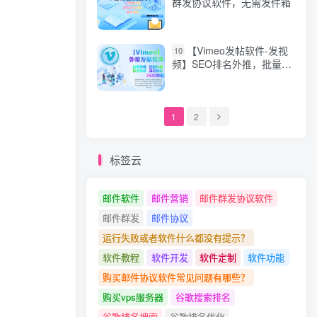
群发协议软件，无需发件箱
【Vimeo发帖软件-发视
10
频】SEO排名外推，批量发
帖，发布视频，协议软件，
关键词和话题插入自动发帖
的推广软件谷歌谷歌排名
【Vimeo发视频软件】
1
2
标签云
邮件软件
邮件营销
邮件群发协议软件
邮件群发
邮件协议
运行失败或者软件什么都没有提示？
软件教程
软件开发
软件定制
软件功能
购买邮件协议软件常见问题有哪些？
购买vps服务器
谷歌搜索排名
谷歌排名搜索
谷歌排名优化