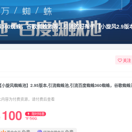
蛛360蜘蛛，谷歌蜘蛛池等，引流的好帮手【小旋风2.9版
关注
此内容为付费资源，请付费后查看
100
限时特惠
500
￥
￥
免费
免费