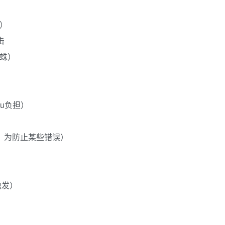
）
击
蛛）
u负担）
，为防止某些错误）
触发）