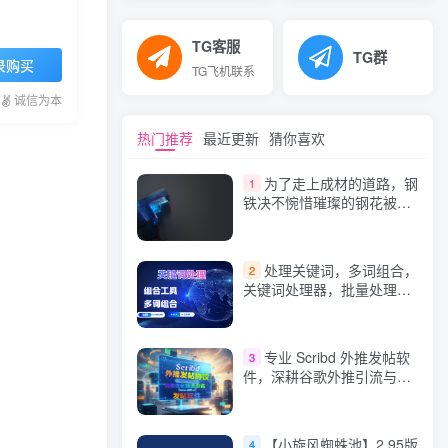
TG客服
TG群
录购买
TG飞机联系
诚信为本
热门推荐
最近更新
猜你喜欢
为了走上成材的道路，钢
1
铁决不惋惜璀璨的钢花被遗
弃
处理关键词，多词组合，
2
关键词处理器，批量处理，
在线长尾关键词组合工具-关
键词批量生成工具
专业 Scribd 外推发帖软
3
件，深耕谷歌外推引流与排
名优化核心需求
【小旋风蜘蛛池】2.95版
4