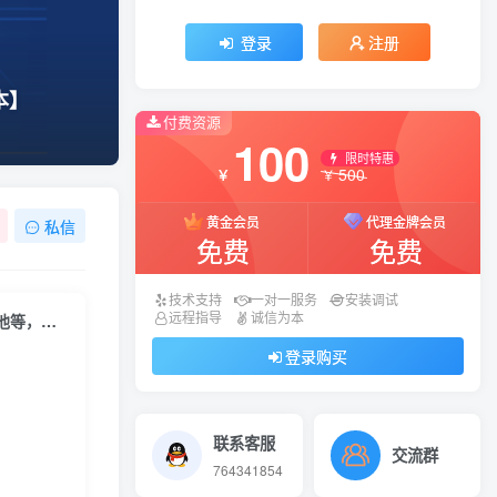
登录
注册
本】
付费资源
100
限时特惠
500
￥
￥
黄金会员
代理金牌会员
私信
免费
免费
技术支持
一对一服务
安装调试
远程指导
诚信为本
【小旋风蜘蛛池】2.95版本,引流蜘蛛池,引流百度蜘蛛360蜘蛛，谷歌蜘蛛池等，引流的好帮手【小旋风2.9版本】
登录购买
联系客服
交流群
764341854