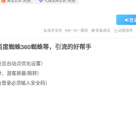
黄金会员
代理金牌会员
登
技术支持
一对一服务
安装调试
远程指导
流百度蜘蛛360蜘蛛等，引流的好帮手
在后台站点优化设置）
、游客屏蔽/跳转）
台登录必须输入安全码）