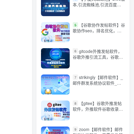
本,引流蜘蛛池,引流百度蜘
蛛360蜘蛛，谷歌蜘蛛池
等，引流的好帮手【小旋风
2.9版本】
【谷歌协作发帖软件】谷
5
歌协作seo，排名优化，营
销引流，批量发布工具，搜
索引擎排名优化
gitcode外推发帖软件，
6
谷歌外推引流工具，谷歌引
流利器，解锁海外精准流量
密码
strikingly【邮件软件】_
7
邮件群发系统协议软件_精
准引流效果_邮件群发软件
邮件协议
【gitee】谷歌外推发帖
8
软件，外推软件谷歌收录排
名，谷歌搜索排名
zoom【邮件软件】邮件
9