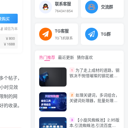
联系客服
交流群
764341854
录购买
诚信为本
TG客服
TG群
TG飞机联系
￥800
￥1688
热门推荐
最近更新
猜你喜欢
为了走上成材的道路，钢
1
铁决不惋惜璀璨的钢花被遗
多个帖子，
弃
小时见效
处理关键词，多词组合，
2
限制的网
关键词处理器，批量处理，
好的收录。
在线长尾关键词组合工具-关
键词批量生成工具
【小旋风蜘蛛池】2.95版
3
本,引流蜘蛛池,引流百度蜘