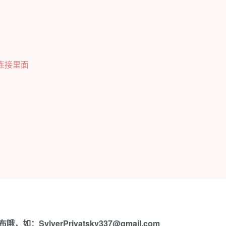
作连接里面
lverPrivatsky337@gmail.com