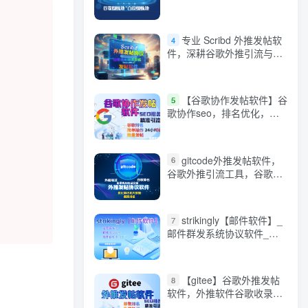
蛛360蜘蛛，谷歌蜘蛛池
等，引流的好帮手【小旋风
2.9版本】
专业 Scribd 外推发帖软
4
件，深耕谷歌外推引流与排
名优化核心需求
【谷歌协作发帖软件】谷
5
歌协作seo，排名优化，营
销引流，批量发布工具，搜
索引擎排名优化
gitcode外推发帖软件，
6
谷歌外推引流工具，谷歌引
流利器，解锁海外精准流量
密码
strikingly【邮件软件】_
7
邮件群发系统协议软件_精
准引流效果_邮件群发软件
邮件协议
【gitee】谷歌外推发帖
8
软件，外推软件谷歌收录排
名，谷歌搜索排名