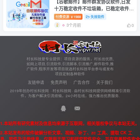
【谷歌邮件】邮件群发协议软件,日发
十万稳定收件不垃圾箱，已稳定收件4
年之久【谷歌邮件协议
付费资源
1988
失效软件
￥
3个月前
0
村长科技是专业提供：项目资源的服务，村长出优质,
如网上项目,引流软件,引流脚本,引流推广,邮件软件,推
广软件,程序开发等项目就选村长科技平台参与或发布
项目定制各种软件
友链申请
免责声明
广告合作
关于我们
2019年创办村长科技网 ·
村长科技网
· 由
村长科技网
提供网络精准引流软
件，为客户解决引流烦恼，24小时在线，强力推出优质服务.
1.本站所有研究素材及信息均来源于互联网，相关版权争议与本站无关。
2.本站发布的软件破解分析文章、视频、补丁、zc 工具、提取 CK 工
具、软件及注册信息，仅限用于学习和研究软件安全，旨在完善软件安全