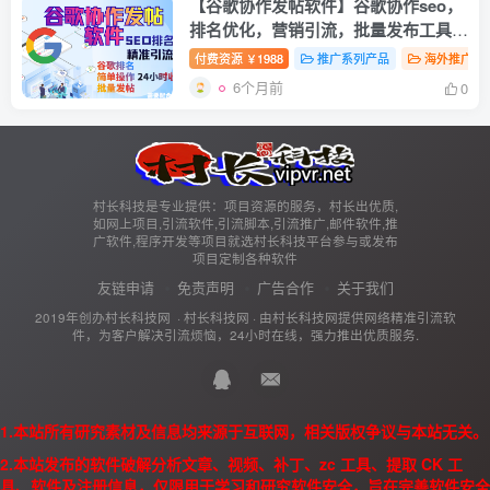
【谷歌协作发帖软件】谷歌协作seo，
排名优化，营销引流，批量发布工具，
搜索引擎排名优化
付费资源
1988
推广系列产品
海外推广
￥
6个月前
0
村长科技是专业提供：项目资源的服务，村长出优质,
如网上项目,引流软件,引流脚本,引流推广,邮件软件,推
广软件,程序开发等项目就选村长科技平台参与或发布
项目定制各种软件
友链申请
免责声明
广告合作
关于我们
2019年创办村长科技网 ·
村长科技网
· 由
村长科技网
提供网络精准引流软
件，为客户解决引流烦恼，24小时在线，强力推出优质服务.
1.本站所有研究素材及信息均来源于互联网，相关版权争议与本站无关。
2.本站发布的软件破解分析文章、视频、补丁、zc 工具、提取 CK 工
具、软件及注册信息，仅限用于学习和研究软件安全，旨在完善软件安全