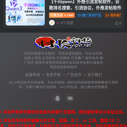
【千问qwen】外推引流发帖软件，谷
歌排名搜索，引流协议，外推发帖软件
付费资源
1998
推广系列产品
海外推广
￥
3个月前
0
村长科技是专业提供：项目资源的服务，村长出优质,
如网上项目,引流软件,引流脚本,引流推广,邮件软件,推
广软件,程序开发等项目就选村长科技平台参与或发布
项目定制各种软件
友链申请
免责声明
广告合作
关于我们
2019年创办村长科技网 ·
村长科技网
· 由
村长科技网
提供网络精准引流软
件，为客户解决引流烦恼，24小时在线，强力推出优质服务.
1.本站所有研究素材及信息均来源于互联网，相关版权争议与本站无关。
2.本站发布的软件破解分析文章、视频、补丁、zc 工具、提取 CK 工
具、软件及注册信息，仅限用于学习和研究软件安全，旨在完善软件安全