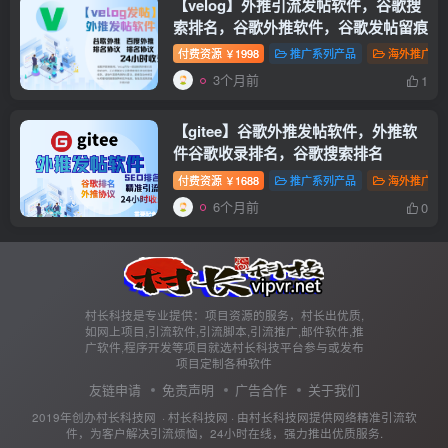
【velog】外推引流发帖软件，谷歌搜
索排名，谷歌外推软件，谷歌发帖留痕
付费资源
1998
推广系列产品
海外推广
￥
3个月前
1
【gitee】谷歌外推发帖软件，外推软
件谷歌收录排名，谷歌搜索排名
付费资源
1688
推广系列产品
海外推广
￥
6个月前
0
村长科技是专业提供：项目资源的服务，村长出优质,
如网上项目,引流软件,引流脚本,引流推广,邮件软件,推
广软件,程序开发等项目就选村长科技平台参与或发布
项目定制各种软件
友链申请
免责声明
广告合作
关于我们
2019年创办村长科技网 ·
村长科技网
· 由
村长科技网
提供网络精准引流软
件，为客户解决引流烦恼，24小时在线，强力推出优质服务.