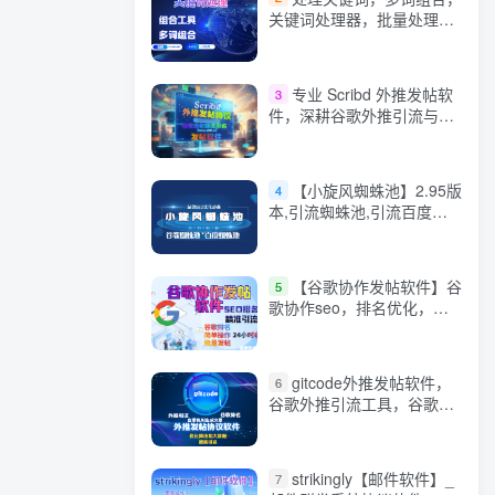
关键词处理器，批量处理，
在线长尾关键词组合工具-关
键词批量生成工具
专业 Scribd 外推发帖软
3
件，深耕谷歌外推引流与排
名优化核心需求
【小旋风蜘蛛池】2.95版
4
本,引流蜘蛛池,引流百度蜘
蛛360蜘蛛，谷歌蜘蛛池
等，引流的好帮手【小旋风
2.9版本】
【谷歌协作发帖软件】谷
5
歌协作seo，排名优化，营
销引流，批量发布工具，搜
索引擎排名优化
gitcode外推发帖软件，
6
谷歌外推引流工具，谷歌引
流利器，解锁海外精准流量
密码
strikingly【邮件软件】_
7