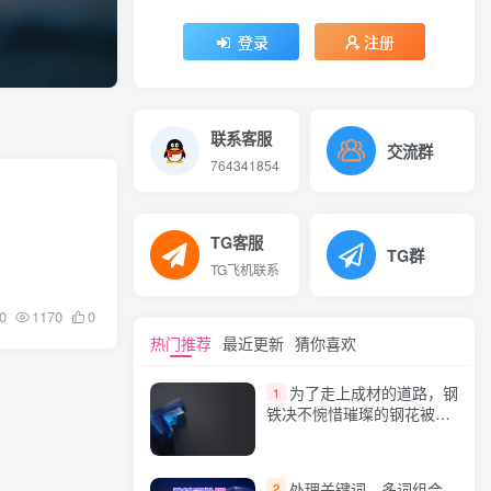
登录
注册
联系客服
交流群
764341854
TG客服
TG群
TG飞机联系
0
1170
0
热门推荐
最近更新
猜你喜欢
为了走上成材的道路，钢
1
铁决不惋惜璀璨的钢花被遗
弃
处理关键词，多词组合，
2