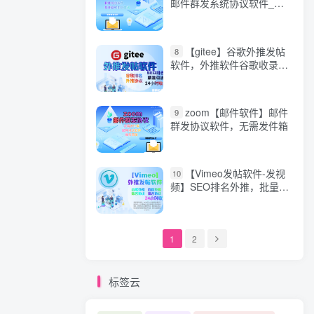
邮件群发系统协议软件_精
准引流效果_邮件群发软件
邮件协议
【gitee】谷歌外推发帖
8
软件，外推软件谷歌收录排
名，谷歌搜索排名
zoom【邮件软件】邮件
9
群发协议软件，无需发件箱
【Vimeo发帖软件-发视
10
频】SEO排名外推，批量发
帖，发布视频，协议软件，
关键词和话题插入自动发帖
的推广软件谷歌谷歌排名
【Vimeo发视频软件】
1
2
标签云